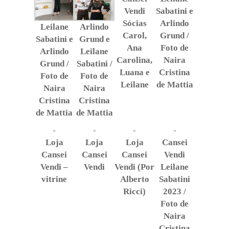
Vendi
Sabatini e
Sócias
Arlindo
Leilane
Arlindo
Carol,
Grund /
Sabatini e
Grund e
Ana
Foto de
Arlindo
Leilane
Carolina,
Naira
Grund /
Sabatini /
Luana e
Cristina
Foto de
Foto de
Leilane
de Mattia
Naira
Naira
Cristina
Cristina
de Mattia
de Mattia
Loja
Loja
Loja
Cansei
Cansei
Cansei
Cansei
Vendi
Vendi –
Vendi
Vendi (Por
Leilane
vitrine
Alberto
Sabatini
Ricci)
2023 /
Foto de
Naira
Cristina