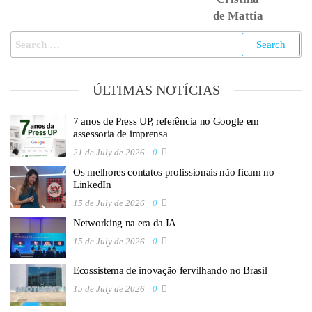
de Mattia
ÚLTIMAS NOTÍCIAS
7 anos de Press UP, referência no Google em
assessoria de imprensa
21 de July de 2026
0
Os melhores contatos profissionais não ficam no
LinkedIn
15 de July de 2026
0
Networking na era da IA
15 de July de 2026
0
Ecossistema de inovação fervilhando no Brasil
15 de July de 2026
0