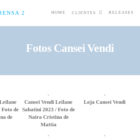
HOME
RELEASES
CLIENTES
PRESS
Assessoria
de
UP
Imprensa
para
Startups e
Fotos Cansei Vendi
Pequenas
Empresas
Leilane
Cansei Vendi Leilane
Loja Cansei Vendi
/ Foto de
Sabatini 2023 / Foto de
ina de
Naira Cristina de
a
Mattia