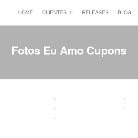
ess
ssoria
HOME
CLIENTES
RELEASES
BLOG
P
ensa
tups e
uenas
Fotos Eu Amo Cupons
resas