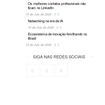
Os melhores contatos profissionais não
ficam no LinkedIn
15 de July de 2026
0
Networking na era da IA
15 de July de 2026
0
Ecossistema de inovação fervilhando no
Brasil
15 de July de 2026
0
SIGA NAS REDES SOCIAIS