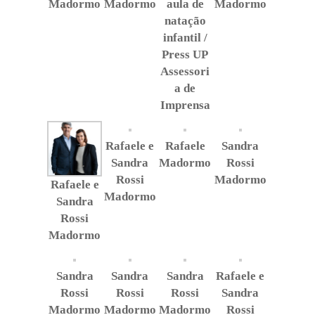
Madormo
Madormo
aula de
Madormo
natação
infantil /
Press UP
Assessori
a de
Imprensa
Rafaele e
Rafaele
Sandra
Sandra
Madormo
Rossi
Rossi
Madormo
Rafaele e
Madormo
Sandra
Rossi
Madormo
Sandra
Sandra
Sandra
Rafaele e
Rossi
Rossi
Rossi
Sandra
Madormo
Madormo
Madormo
Rossi