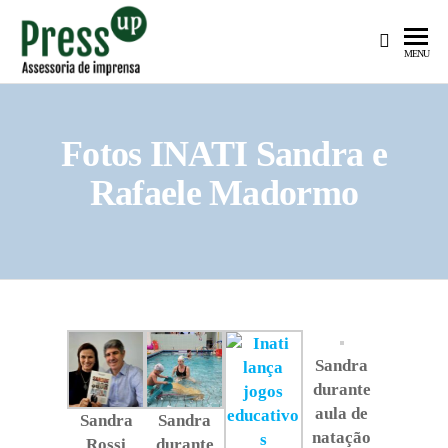
PRESS
Assessoria
MENU
de
UP
Imprensa
para
Startups e
Fotos INATI Sandra e
Pequenas
Rafaele Madormo
Empresas
Sandra
durante
aula de
Sandra
Sandra
natação
Rossi
durante