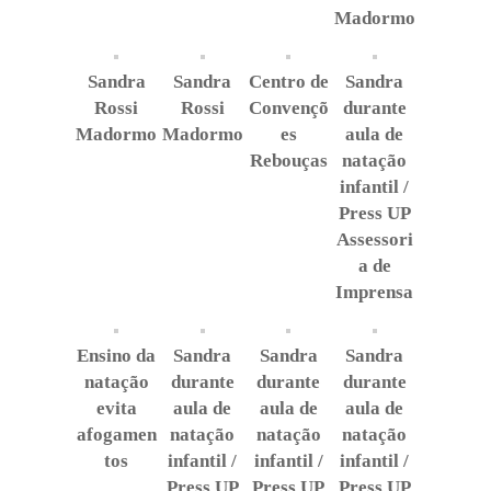
Madormo
Sandra
Sandra
Centro de
Sandra
Rossi
Rossi
Convençõ
durante
Madormo
Madormo
es
aula de
Rebouças
natação
infantil /
Press UP
Assessori
a de
Imprensa
Ensino da
Sandra
Sandra
Sandra
natação
durante
durante
durante
evita
aula de
aula de
aula de
afogamen
natação
natação
natação
tos
infantil /
infantil /
infantil /
Press UP
Press UP
Press UP