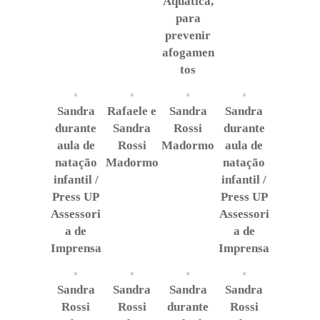
Aquática,
para
prevenir
afogamen
tos
Sandra
Rafaele e
Sandra
Sandra
durante
Sandra
Rossi
durante
aula de
Rossi
Madormo
aula de
natação
Madormo
natação
infantil /
infantil /
Press UP
Press UP
Assessori
Assessori
a de
a de
Imprensa
Imprensa
Sandra
Sandra
Sandra
Sandra
Rossi
Rossi
durante
Rossi