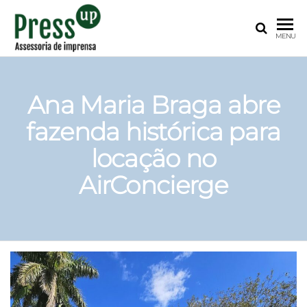
PRESS
Assessoria
MENU
de
UP
Imprensa
para
Startups e
Ana Maria Braga abre
Pequenas
fazenda histórica para
Empresas
locação no
AirConcierge