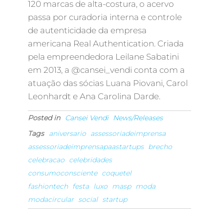
120 marcas de alta-costura, o acervo
passa por curadoria interna e controle
de autenticidade da empresa
americana Real Authentication. Criada
pela empreendedora Leilane Sabatini
em 2013, a @cansei_vendi conta com a
atuação das sócias Luana Piovani, Carol
Leonhardt e Ana Carolina Darde.
Posted in
Cansei Vendi
News/Releases
Tags
aniversario
assessoriadeimprensa
assessoriadeimprensapaastartups
brecho
celebracao
celebridades
consumoconsciente
coquetel
fashiontech
festa
luxo
masp
moda
modacircular
social
startup