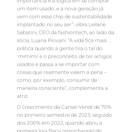
importância e a lógica em se comprar
um item usado, e a nova geração já
vem com esse chip de sustentabilidade
implantado no seu ser”, vibra Leilane
Sabatini, CEO da fashiontech, ao lado da
sócia, Luana Piovani. “A vida fica mais
prática quando a gente tira o tal do
‘mimimi’ e o preconceito de ter artigos
usados e passa a se importar com
coisas que realmente valem a pena –
como, por exemplo, consumir de
maneira consciente”, complementa a
atriz.
O crescimento da Cansei Vendi de 70%
no primeiro semestre de 2023, seguido
dos 200% em 2022, quando abriu a
primeira loja física omnichannel do