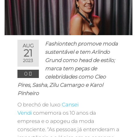
Fashiontech promove moda
AUG
21
sustentável e tem Arlindo
Grund como head de estilo;
2023
marca tem peças de
0
celebridades como Cleo
Pires, Sasha, Zilu Camargo e Karol
Pinheiro
O brechó de luxo
Cansei
Vendi
comemora os 10 anos da
empresa e o apogeu da moda
consciente. “As pessoas já entenderam a