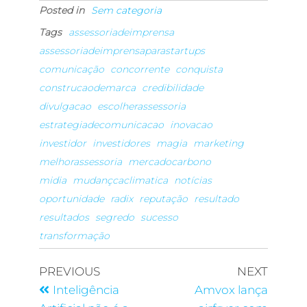
Posted in
Sem categoria
Tags
assessoriadeimprensa
assessoriadeimprensaparastartups
comunicação
concorrente
conquista
construcaodemarca
credibilidade
divulgacao
escolherassessoria
estrategiadecomunicacao
inovacao
investidor
investidores
magia
marketing
melhorassessoria
mercadocarbono
midia
mudançcaclimatica
notícias
oportunidade
radix
reputação
resultado
resultados
segredo
sucesso
transformação
PREVIOUS
NEXT
Inteligência
Amvox lança