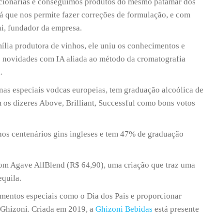
ucionárias e conseguimos produtos do mesmo patamar dos
 já que nos permite fazer correções de formulação, e com
i, fundador da empresa.
ília produtora de vinhos, ele uniu os conhecimentos e
s novidades com IA aliada ao método da cromatografia
.
 nas especiais vodcas europeias, tem graduação alcoólica de
os dizeres Above, Brilliant, Successful como bons votos
nos centenários gins ingleses e tem 47% de graduação
om Agave AllBlend (R$ 64,90), uma criação que traz uma
equila.
omentos especiais como o Dia dos Pais e proporcionar
 Ghizoni. Criada em 2019, a
Ghizoni Bebidas
está presente