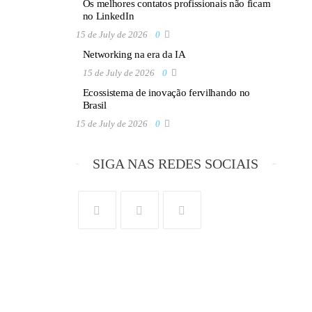
Os melhores contatos profissionais não ficam
no LinkedIn
15 de July de 2026
0
Networking na era da IA
15 de July de 2026
0
Ecossistema de inovação fervilhando no
Brasil
15 de July de 2026
0
SIGA NAS REDES SOCIAIS