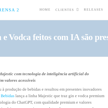
HOME
RELEASES
CLIENTES
PRESS
Assessoria
de
UP
Imprensa
para
Startups e
Gin e Vodca feitos com IA são pr
Pequenas
Empresas
ajestic com tecnologia de inteligência artificial do
m valores acessíveis
gou à produção de bebidas e resultou em presentes inovadores
 Bebidas
lança a linha Majestic que traz gin e vodca premium
nologia do ChatGPT, com qualidade premium e valores