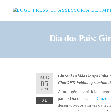
­­­Dia dos Pais: 
Ghizoni Bebidas lança linha M
AUG
05
ChatGPT; bebidas premium tê
2023
A inteligência artificial che
para o Dia dos Pais: a
Ghizoni
0
desenvolvidos através da tec