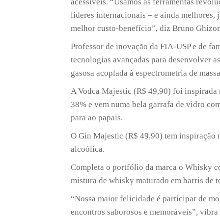
acessíveis. “Usamos as ferramentas revol
líderes internacionais – e ainda melhores,
melhor custo-benefício”, diz Bruno Ghizon
Professor de inovação da FIA-USP e de fam
tecnologias avançadas para desenvolver a
gasosa acoplada à espectrometria de massa
A Vodca Majestic (R$ 49,90) foi inspirada
38% e vem numa bela garrafa de vidro com 
para ao papais.
O Gin Majestic (R$ 49,90) tem inspiração 
alcoólica.
Completa o portfólio da marca o Whisky c
mistura de whisky maturado em barris de t
“Nossa maior felicidade é participar de m
encontros saborosos e memoráveis”, vibra