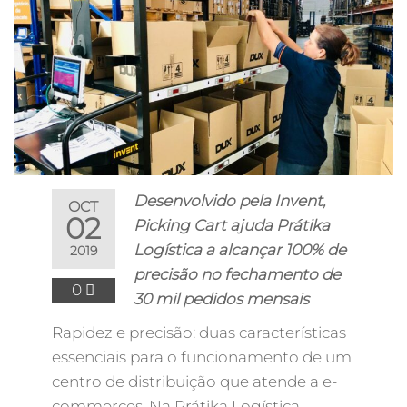
Desenvolvido pela Invent,
OCT
02
Picking Cart ajuda Prátika
Logística a alcançar 100% de
2019
precisão no fechamento de
0
30 mil pedidos mensais
Rapidez e precisão: duas características
essenciais para o funcionamento de um
centro de distribuição que atende a e-
commerces. Na Prátika Logística,