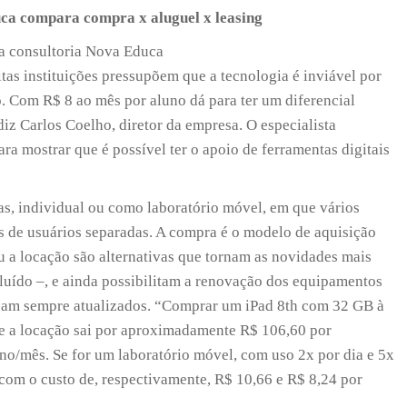
uca compara compra x aluguel x leasing
 a consultoria Nova Educa
itas instituições pressupõem que a tecnologia é inviável por
o. Com R$ 8 ao mês por aluno dá para ter um diferencial
diz Carlos Coelho, diretor da empresa. O especialista
ra mostrar que é possível ter o apoio de ferramentas digitais
as, individual ou como laboratório móvel, em que vários
 de usuários separadas. A compra é o modelo de aquisição
u a locação são alternativas que tornam as novidades mais
luído –, e ainda possibilitam a renovação dos equipamentos
jam sempre atualizados. “Comprar um iPad 8th com 32 GB à
ue a locação sai por aproximadamente R$ 106,60 por
uno/mês. Se for um laboratório móvel, com uso 2x por dia e 5x
 com o custo de, respectivamente, R$ 10,66 e R$ 8,24 por