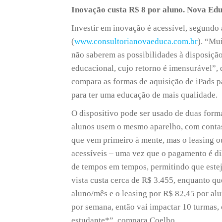
Inovação custa R$ 8 por aluno. Nova Ed
Investir em inovação é acessível, segundo
(
www.consultorianovaeduca.com.br
). “Mu
não saberem as possibilidades à disposiçã
educacional, cujo retorno é imensurável”, 
compara as formas de aquisição de iPads pa
para ter uma educação de mais qualidade.
O dispositivo pode ser usado de duas form
alunos usem o mesmo aparelho, com contas
que vem primeiro à mente, mas o leasing o
acessíveis – uma vez que o pagamento é di
de tempos em tempos, permitindo que este
vista custa cerca de R$ 3.455, enquanto q
aluno/mês e o leasing por R$ 82,45 por al
por semana, então vai impactar 10 turmas,
estudante*”, compara Coelho.