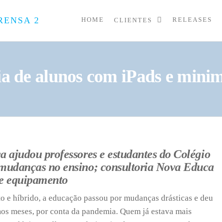
HOME
RELEASES
CLIENTES
PRESS
Assessoria
de
UP
Imprensa
para
Startups e
ia de alunos com iPads e mini
Pequenas
Empresas
a ajudou professores e estudantes do Colégio
 mudanças no ensino; consultoria Nova Educa
de equipamento
o e híbrido, a educação passou por mudanças drásticas e deu
mos meses, por conta da pandemia. Quem já estava mais