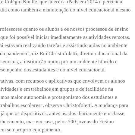
o Colégio Koelle, que aderiu a iPads em 2014 e percebeu
 a dia como também a manutenção do nível educacional mesmo
ofessores quanto os alunos e os nossos processos de ensino
ue foi possível iniciar imediatamente as atividades remotas.
 estavam realizando tarefas e assistindo aulas no ambiente
a pandemia”, diz Rui Christofoletti, diretor educacional da
esenciais, a instituição optou por um ambiente híbrido e
esempenho dos estudantes e do nível educacional.
rativas, com recursos e aplicativos que envolvem os alunos
tividades e em trabalhos em grupos e de facilidade na
emos maior autonomia e protagonismo dos estudantes e
trabalhos escolares”, observa Christofoletti. A mudança para
 já que os dispositivos, antes usados diariamente em classe,
nhecimento, mas em casa, pelos 500 jovens do Ensino
tem seu próprio equipamento.