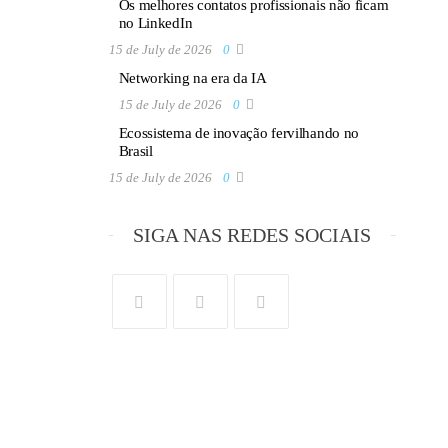
Os melhores contatos profissionais não ficam
no LinkedIn
15 de July de 2026
0
Networking na era da IA
15 de July de 2026
0
Ecossistema de inovação fervilhando no
Brasil
15 de July de 2026
0
SIGA NAS REDES SOCIAIS