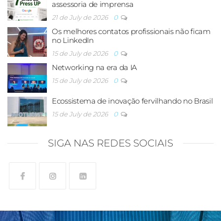
assessoria de imprensa
21 de July de 2026
0
Os melhores contatos profissionais não ficam
no LinkedIn
15 de July de 2026
0
Networking na era da IA
15 de July de 2026
0
Ecossistema de inovação fervilhando no Brasil
15 de July de 2026
0
SIGA NAS REDES SOCIAIS