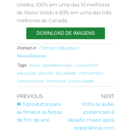
Unidos, 100% em uma das 10 melhores
do Reino Unido e 83% em uma das três
melhores do Canadá.
Posted in
Crimson Education
News/Releases
Tags
bolsa
bolsdeestudos
consultoria
educacao
estudo
faculdade
intercâmbio
internacional
mentoria
universidade
PREVIOUS
NEXT
5 produtos para
Volta às aulas
as férias e as festas
presenciais é
de fim de ano
desafio maior após
experiência com