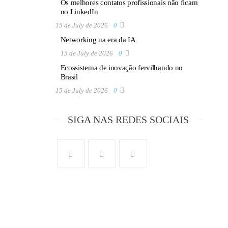
Os melhores contatos profissionais não ficam
no LinkedIn
15 de July de 2026
0
Networking na era da IA
15 de July de 2026
0
Ecossistema de inovação fervilhando no
Brasil
15 de July de 2026
0
SIGA NAS REDES SOCIAIS