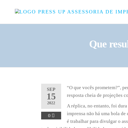
Que resu
“O que vocês prometem?”, pe
SEP
15
resposta cheia de projeções c
2022
A réplica, no entanto, foi dur
imprensa não há uma bola de c
0
é trabalhar para divulgar o as