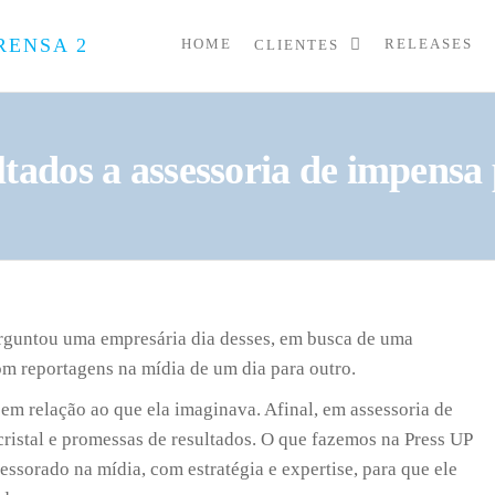
HOME
RELEASES
CLIENTES
PRESS
Assessoria
de
UP
Imprensa
para
Startups e
ltados a assessoria de impensa
Pequenas
Empresas
rguntou uma empresária dia desses, em busca de uma
om reportagens na mídia de um dia para outro.
a em relação ao que ela imaginava. Afinal, em assessoria de
ristal e promessas de resultados. O que fazemos na Press UP
sessorado na mídia, com estratégia e expertise, para que ele