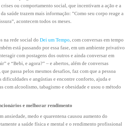
 crises ou comportamento social, que incentivam a ação e a
s da saúde trazem mais informação: ”Como seu corpo reage a
issura”, acontecem todos os meses.
s na rede social do
Dei um Tempo
, com conversas em tempo
ambém está passando por essa fase, em um ambiente privativo
 interagir com postagens dos outros e ainda conversar em
r” e “Bebi, e agora?” – e abertos, além de conversas
e, que passa pelos mesmos desafios, faz com que a pessoa
s dificuldades e angústias e encontre conforto, ajuda e
emas com alcoolismo, tabagismo e obesidade e usou o método
ncionários e melhorar rendimento
om ansiedade, medo e quarentena causou aumento do
tamente a saúde física e mental e o rendimento profissional