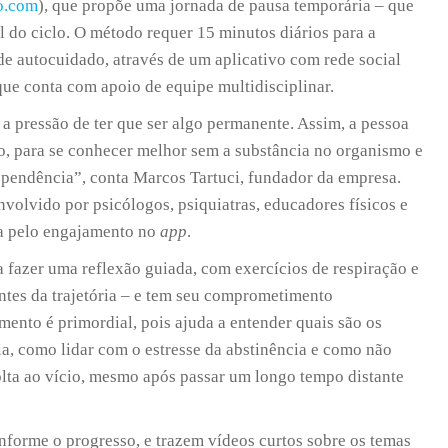
o.com
), que propõe uma jornada de pausa temporária – que
al do ciclo. O método requer 15 minutos diários para a
de autocuidado, através de um aplicativo com rede social
 que conta com apoio de equipe multidisciplinar.
 a pressão de ter que ser algo permanente. Assim, a pessoa
o, para se conhecer melhor sem a substância no organismo e
ependência”, conta Marcos Tartuci, fundador da empresa.
volvido por psicólogos, psiquiatras, educadores físicos e
da pelo engajamento no
app
.
 a fazer uma reflexão guiada, com exercícios de respiração e
antes da trajetória – e tem seu comprometimento
nto é primordial, pois ajuda a entender quais são os
ia, como lidar com o estresse da abstinência e como não
lta ao vício, mesmo após passar um longo tempo distante
nforme o progresso, e trazem vídeos curtos sobre os temas