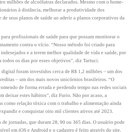
atro milhões de alcoólatras declarados. Mesmo com o home-
ionários à distância, melhorar a produtividade dos
e de seus planos de saúde ao aderir a planos corporativos da
 para profissionais de saúde para que possam monitorar o
atamento contra o vício. “Nosso método foi criado para
s indesejados e a terem melhor qualidade de vida e saúde, por
todos os dias por esses objetivos”, diz Tartuci.
 digital foram investidos cerca de R$ 1,2 milhões – um dos
reditas – um dos mais novos unicórnios brasileiros. “O
omendo de forma errada e perdendo tempo nas redes sociais
 deixar estes hábitos”, diz Furio. Não por acaso, a
s como relação tóxica com o trabalho e alimentação ainda
xpandir e conquistar oito mil clientes ativos até 2023.
 de jornadas, que duram 28, 90 ou 365 dias. O usuário pode
onível em iOS e Android e o cadastro é feito através do site.