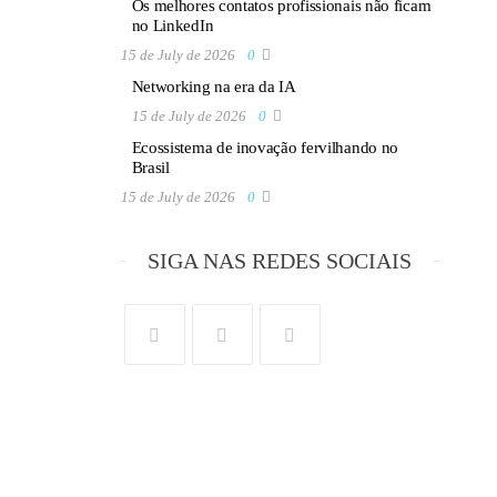
Os melhores contatos profissionais não ficam
no LinkedIn
15 de July de 2026
0
Networking na era da IA
15 de July de 2026
0
Ecossistema de inovação fervilhando no
Brasil
15 de July de 2026
0
SIGA NAS REDES SOCIAIS