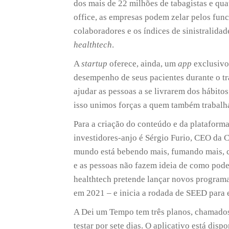
dos mais de 22 milhões de tabagistas e qu
office, as empresas podem zelar pelos func
colaboradores e os índices de sinistralidad
healthtech
.
A
startup
oferece, ainda, um
app
exclusivo
desempenho de seus pacientes durante o tr
ajudar as pessoas a se livrarem dos hábito
isso unimos forças a quem também trabalha 
Para a criação do conteúdo e da plataforma
investidores-anjo é Sérgio Furio, CEO da C
mundo está bebendo mais, fumando mais, c
e as pessoas não fazem ideia de como podem
healthtech pretende lançar novos programa
em 2021 – e inicia a rodada de SEED para e
A Dei um Tempo tem três planos, chamados
testar por sete dias. O aplicativo está disp