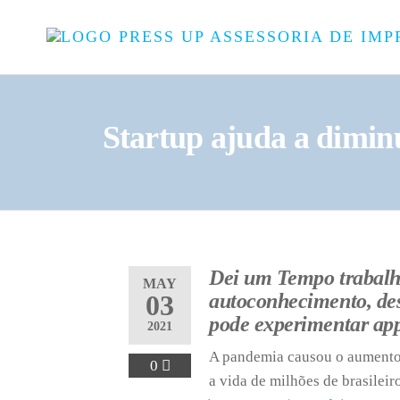
Startup ajuda a diminu
Dei um Tempo trabalha
MAY
03
autoconhecimento, des
pode experimentar app
2021
A pandemia causou o aumento 
0
a vida de milhões de brasileir