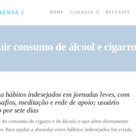
HOME
RELEASES
CLIENTES
PRESS
Assessoria
de
UP
Imprensa
para
Startups e
ir consumo de álcool e cigarr
Pequenas
Empresas
 hábitos indesejados em jornadas leves, com
afios, meditação e rede de apoio; usuário
 por sete dias
do consumo de cigarro e de álcool, o que afeta diretamente
os. Para ajudar a abrandar esses hábitos indesejados foi criada