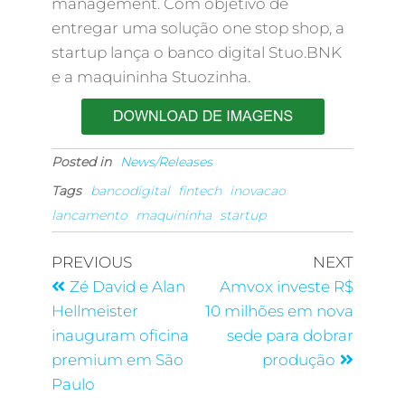
management. Com objetivo de
entregar uma solução one stop shop, a
startup lança o banco digital Stuo.BNK
e a maquininha Stuozinha.
Posted in
News/Releases
Tags
bancodigital
fintech
inovacao
lancamento
maquininha
startup
PREVIOUS
NEXT
Zé David e Alan
Amvox investe R$
Hellmeister
10 milhões em nova
inauguram oficina
sede para dobrar
premium em São
produção
Paulo