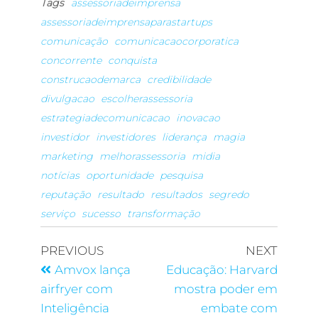
Tags
assessoriadeimprensa
assessoriadeimprensaparastartups
comunicação
comunicacaocorporatica
concorrente
conquista
construcaodemarca
credibilidade
divulgacao
escolherassessoria
estrategiadecomunicacao
inovacao
investidor
investidores
liderança
magia
marketing
melhorassessoria
midia
notícias
oportunidade
pesquisa
reputação
resultado
resultados
segredo
serviço
sucesso
transformação
PREVIOUS
NEXT
Amvox lança
Educação: Harvard
airfryer com
mostra poder em
Inteligência
embate com