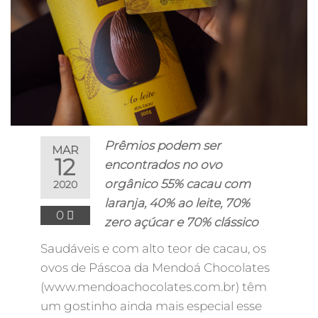
Prêmios podem ser
MAR
12
encontrados no ovo
orgânico 55% cacau com
2020
laranja, 40% ao leite, 70%
0
zero açúcar e 70% clássico
Saudáveis e com alto teor de cacau, os
ovos de Páscoa da Mendoá Chocolates
(www.mendoachocolates.com.br) têm
um gostinho ainda mais especial esse