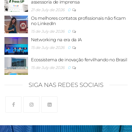
assessoria de imprensa
21 de July de 2026
0
Os melhores contatos profissionais não ficam
no LinkedIn
15 de July de 2026
0
Networking na era da IA
15 de July de 2026
0
Ecossistema de inovação fervilhando no Brasil
15 de July de 2026
0
SIGA NAS REDES SOCIAIS