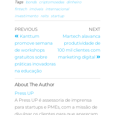
Tags
bonds
criptomoedas
dinheiro
fintech
imóveis
internacional
investimento
reits
startup
PREVIOUS
NEXT
Kanttum
Martech alavanca
promove semana
produtividade de
de workshops
100 mil clientes com
gratuitos sobre
marketing digital
práticas inovadoras
na educação
About The Author
Press UP
A Press UP é assessoria de imprensa
para startups e PMEs, com a missão de
divulgar os clientes para que apareçam