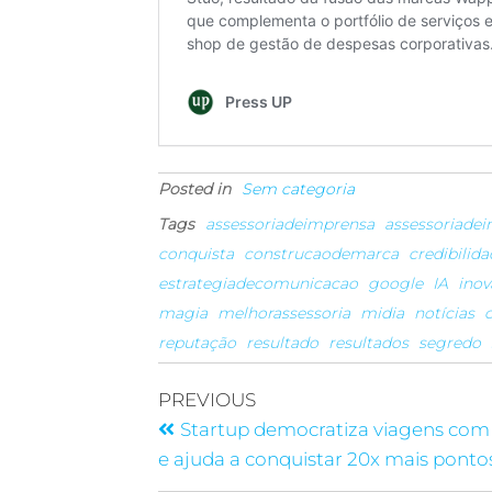
Posted in
Sem categoria
Tags
assessoriadeimprensa
assessoriade
conquista
construcaodemarca
credibilid
estrategiadecomunicacao
google
IA
ino
magia
melhorassessoria
midia
notícias
reputação
resultado
resultados
segredo
PREVIOUS
Startup democratiza viagens com
e ajuda a conquistar 20x mais ponto