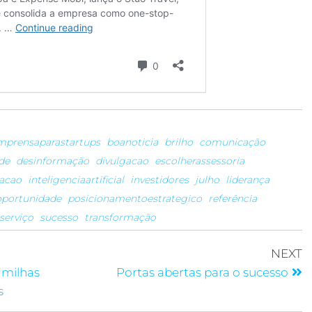
imprensaparastartups
boanoticia
brilho
comunicação
ade
desinformação
divulgacao
escolherassessoria
vacao
inteligenciaartificial
investidores
julho
liderança
oportunidade
posicionamentoestrategico
referência
serviço
sucesso
transformação
NEXT
 milhas
Portas abertas para o sucesso
s