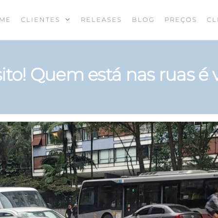
ME
CLIENTES
RELEASES
BLOG
PREÇOS
CL
sito! Quem está nas ruas é 