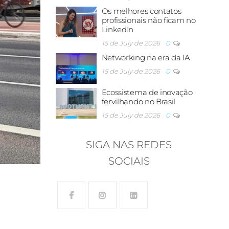
Os melhores contatos
profissionais não ficam no
LinkedIn
15 de July de 2026
0
Networking na era da IA
15 de July de 2026
0
Ecossistema de inovação
fervilhando no Brasil
15 de July de 2026
0
SIGA NAS REDES
SOCIAIS