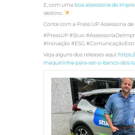
E, com uma
boa assessoria de impr
destino.
Conte com a Press UP Assessoria de
#PressUP #Stuo #AssessoriaDeImpre
#Inovação #ESG #ComunicaçãoEstr
Veja alguns dos releases aqui:
https:
maquininha-para-ser-o-banco-dos-ta