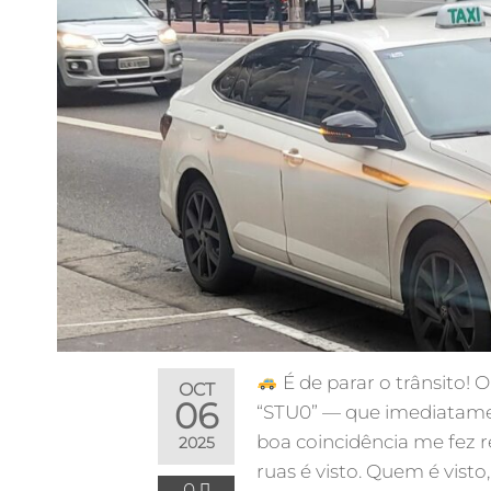
É de parar o trânsito! 
OCT
06
“STU0” — que imediatamen
boa coincidência me fez re
2025
ruas é visto. Quem é vist
0