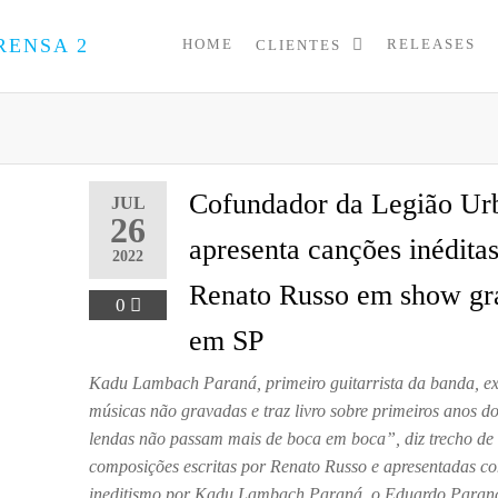
HOME
RELEASES
CLIENTES
PRESS
Assessoria
de
UP
Imprensa
para
Startups e
Pequenas
Cofundador da Legião Ur
JUL
Empresas
26
apresenta canções inédita
2022
Renato Russo em show gra
0
em SP
Kadu Lambach Paraná, primeiro guitarrista da banda, e
músicas não gravadas e traz livro sobre primeiros anos 
lendas não passam mais de boca em boca”, diz trecho de
composições escritas por Renato Russo e apresentadas c
ineditismo por Kadu Lambach Paraná, o Eduardo Paraná