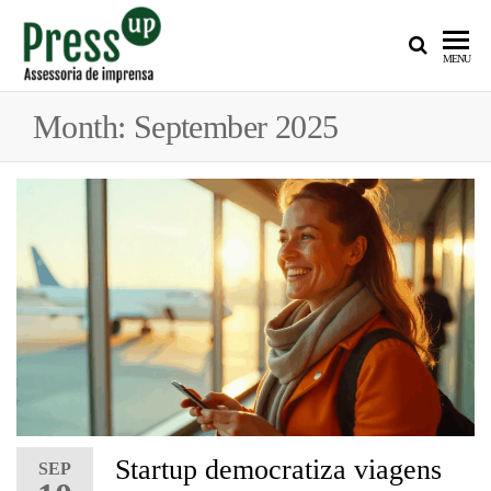
PRESS
Assessoria
MENU
de
UP
Imprensa
Month:
September 2025
para
Startups e
Pequenas
Empresas
Startup democratiza viagens
SEP