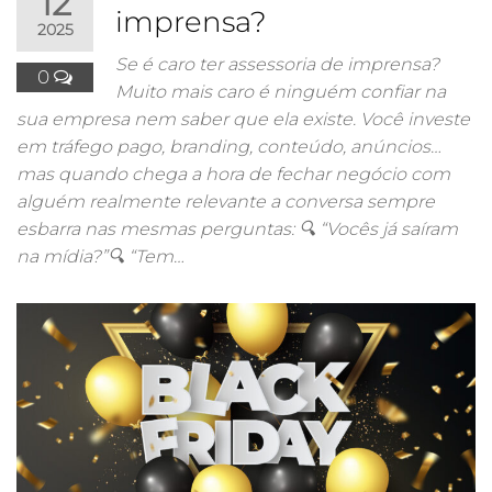
12
imprensa?
2025
Se é caro ter assessoria de imprensa?
0
Muito mais caro é ninguém confiar na
sua empresa nem saber que ela existe. Você investe
em tráfego pago, branding, conteúdo, anúncios…
mas quando chega a hora de fechar negócio com
alguém realmente relevante a conversa sempre
esbarra nas mesmas perguntas: 🔍 “Vocês já saíram
na mídia?”🔍 “Tem…