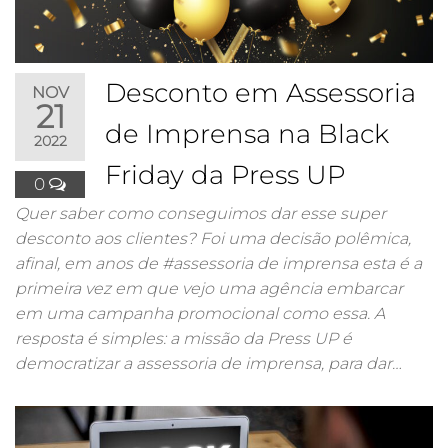
Desconto em Assessoria
NOV
21
de Imprensa na Black
2022
Friday da Press UP
0
Quer saber como conseguimos dar esse super
desconto aos clientes? Foi uma decisão polêmica,
afinal, em anos de #assessoria de imprensa esta é a
primeira vez em que vejo uma agência embarcar
em uma campanha promocional como essa. A
resposta é simples: a missão da Press UP é
democratizar a assessoria de imprensa, para dar…