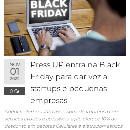
Press UP entra na Black
NOV
01
Friday para dar voz a
2022
startups e pequenas
0
empresas
Agência democratiza assessoria de imprensa com
serviços avulsos e acessíveis; ação oferece 10% de
desconto em pacotes Celulares e eletrodomésticos