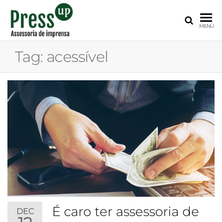
PRESS
Assessoria
MENU
de
UP
Imprensa
Tag:
acessível
para
Startups e
Pequenas
Empresas
É caro ter assessoria de
DEC