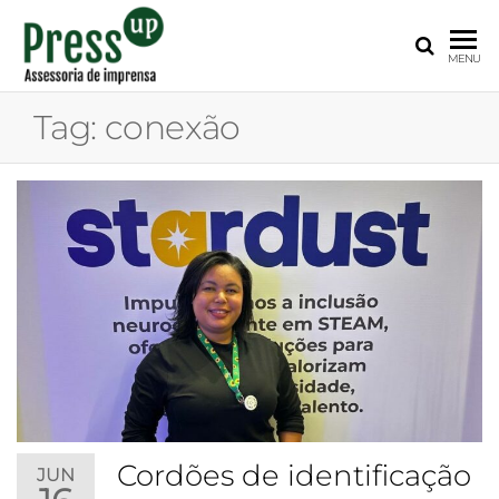
PRESS
Assessoria
MENU
de
UP
Imprensa
Tag:
conexão
para
Startups e
Pequenas
Empresas
Cordões de identificação
JUN