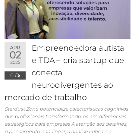
Empreendedora autista
APR
02
e TDAH cria startup que
2025
conecta
0
neurodivergentes ao
mercado de trabalho
Stardust Zone potencializa características cognitivas
dos profissionais transformando-os em diferenciais
estratégicos para empresas A atenção aos detalhes,
o pensamento não-linear, a análise crítica e a