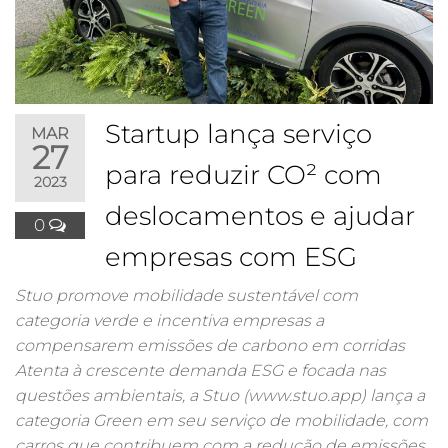
Startup lança serviço
MAR
27
para reduzir CO² com
2023
deslocamentos e ajudar
0
empresas com ESG
Stuo promove mobilidade sustentável com
categoria verde e incentiva empresas a
compensarem emissões de carbono em corridas
Atenta à crescente demanda ESG e focada nas
questões ambientais, a Stuo (www.stuo.app) lança a
categoria Green em seu serviço de mobilidade, com
carros que contribuem com a redução de emissões