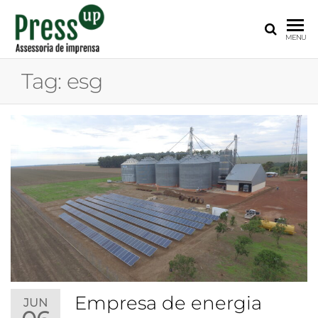
PRESS
Assessoria
MENU
de
UP
Imprensa
Tag:
esg
para
Startups e
Pequenas
Empresas
Empresa de energia
JUN