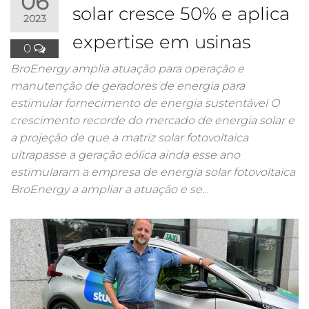
06
solar cresce 50% e aplica
2023
expertise em usinas
0
BroEnergy amplia atuação para operação e
manutenção de geradores de energia para
estimular fornecimento de energia sustentável O
crescimento recorde do mercado de energia solar e
a projeção de que a matriz solar fotovoltaica
ultrapasse a geração eólica ainda esse ano
estimularam a empresa de energia solar fotovoltaica
BroEnergy a ampliar a atuação e se…