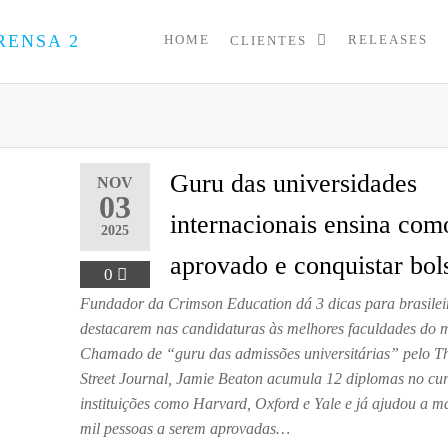
HOME
RELEASES
CLIENTES
PRESS
Assessoria
de
UP
Imprensa
para
Startups e
Pequenas
Guru das universidades
NOV
Empresas
03
internacionais ensina com
2025
aprovado e conquistar bol
0
Fundador da Crimson Education dá 3 dicas para brasilei
destacarem nas candidaturas às melhores faculdades do
Chamado de “guru das admissões universitárias” pelo T
Street Journal, Jamie Beaton acumula 12 diplomas no cu
instituições como Harvard, Oxford e Yale e já ajudou a ma
mil pessoas a serem aprovadas…