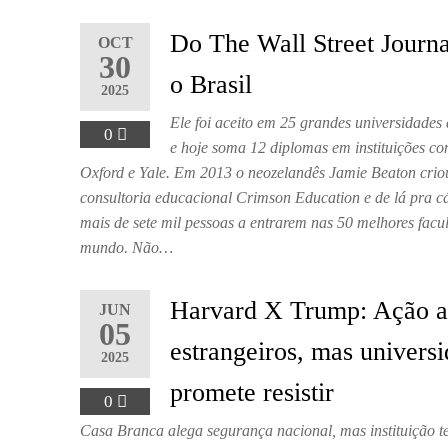
Do The Wall Street Journa
OCT
30
o Brasil
2025
Ele foi aceito em 25 grandes universidades
0
e hoje soma 12 diplomas em instituições c
Oxford e Yale. Em 2013 o neozelandês Jamie Beaton crio
consultoria educacional Crimson Education e de lá pra c
mais de sete mil pessoas a entrarem nas 50 melhores facu
mundo. Não…
Harvard X Trump: Ação 
JUN
05
estrangeiros, mas univers
2025
promete resistir
0
Casa Branca alega segurança nacional, mas instituição t