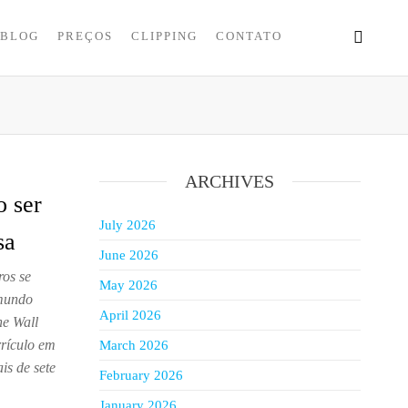
BLOG
PREÇOS
CLIPPING
CONTATO
ARCHIVES
o ser
July 2026
sa
June 2026
ros se
May 2026
 mundo
April 2026
he Wall
rrículo em
March 2026
is de sete
February 2026
January 2026