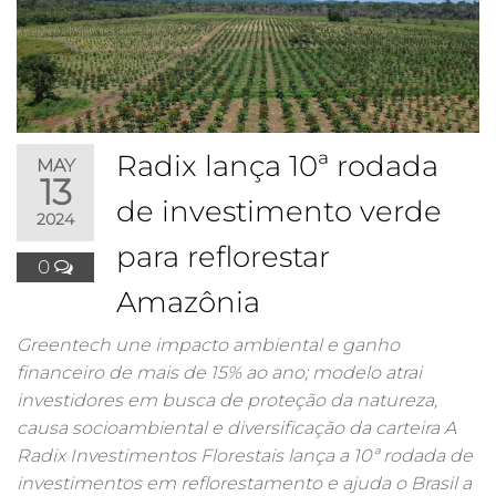
Radix lança 10ª rodada
MAY
13
de investimento verde
2024
para reflorestar
0
Amazônia
Greentech une impacto ambiental e ganho
financeiro de mais de 15% ao ano; modelo atrai
investidores em busca de proteção da natureza,
causa socioambiental e diversificação da carteira A
Radix Investimentos Florestais lança a 10ª rodada de
investimentos em reflorestamento e ajuda o Brasil a