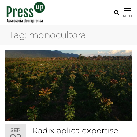
PRESS
Assessoria
MENU
de
UP
Imprensa
Tag:
monocultora
para
Startups e
Pequenas
Empresas
Radix aplica expertise
SEP