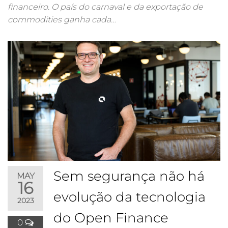
financeiro. O país do carnaval e da exportação de
commodities ganha cada…
Sem segurança não há
MAY
16
evolução da tecnologia
2023
do Open Finance
0