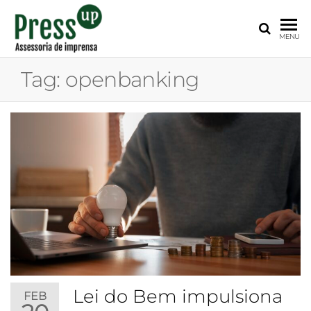
PRESS
Assessoria
MENU
de
UP
Imprensa
Tag:
openbanking
para
Startups e
Pequenas
Empresas
Lei do Bem impulsiona
FEB