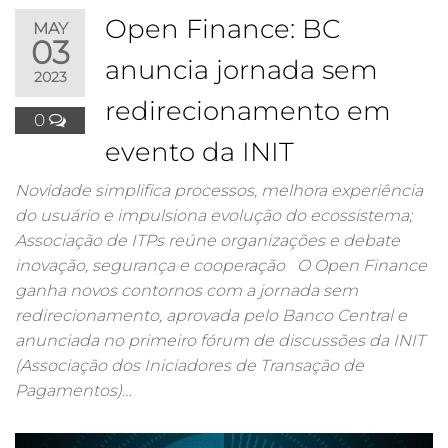
Open Finance: BC
MAY
03
anuncia jornada sem
2023
redirecionamento em
0
evento da INIT
Novidade simplifica processos, melhora experiência
do usuário e impulsiona evolução do ecossistema;
Associação de ITPs reúne organizações e debate
inovação, segurança e cooperação O Open Finance
ganha novos contornos com a jornada sem
redirecionamento, aprovada pelo Banco Central e
anunciada no primeiro fórum de discussões da INIT
(Associação dos Iniciadores de Transação de
Pagamentos)…