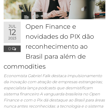
Open Finance e
JUL
12
novidades do PIX dão
2023
reconhecimento ao
0
Brasil para além de
commodities
Economista Gabriel Falk destaca impulsionamento
da inovação com atração de empresas estrangeiras;
especialista lança podcasts que desmistificam
sistema financeiro A vanguarda brasileira no Open
Finance e com o Pix dá destaque ao Brasil para áreas
nunca antes reconhecidas: a tecnologia e o sistema