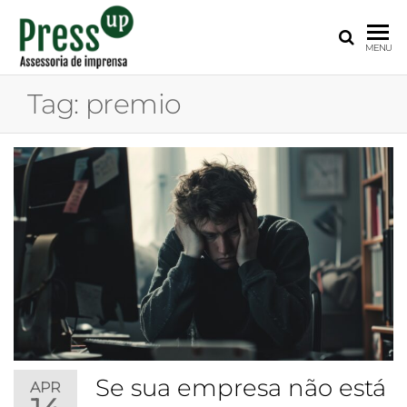
PRESS
Assessoria
MENU
de
UP
Imprensa
Tag:
premio
para
Startups e
Pequenas
Empresas
Se sua empresa não está
APR