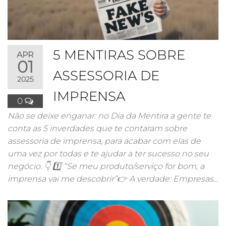
5 MENTIRAS SOBRE
APR
01
ASSESSORIA DE
2025
IMPRENSA
0
Não se deixe enganar: no Dia da Mentira a gente te
conta as 5 inverdades que te contaram sobre
assessoria de imprensa, para acabar com elas de
uma vez por todas e te ajudar a ter sucesso no seu
negócio. 👇 1️⃣ “Se meu produto/serviço for bom, a
imprensa vai me descobrir”👉 A verdade: Empresas…