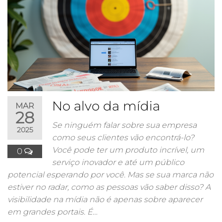
No alvo da mídia
MAR
28
Se ninguém falar sobre sua empresa
2025
como seus clientes vão encontrá-lo?
Você pode ter um produto incrível, um
0
serviço inovador e até um público
potencial esperando por você. Mas se sua marca não
estiver no radar, como as pessoas vão saber disso? A
visibilidade na mídia não é apenas sobre aparecer
em grandes portais. É…