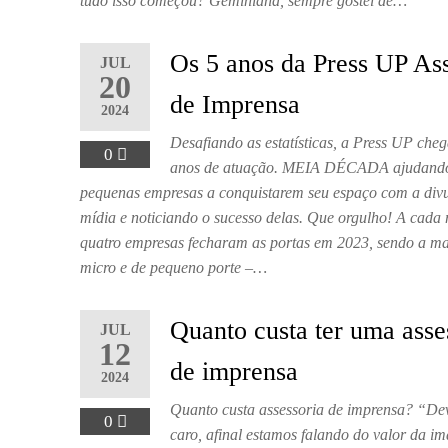
tudo isso começou? Geminiana, sempre gostei de…
Os 5 anos da Press UP Ass
JUL
20
de Imprensa
2024
Desafiando as estatísticas, a Press UP che
0
anos de atuação. MEIA DÉCADA ajudando 
pequenas empresas a conquistarem seu espaço com a div
mídia e noticiando o sucesso delas. Que orgulho! A cada 
quatro empresas fecharam as portas em 2023, sendo a ma
micro e de pequeno porte –…
Quanto custa ter uma asse
JUL
12
de imprensa
2024
Quanto custa assessoria de imprensa? “Dev
0
caro, afinal estamos falando do valor da 