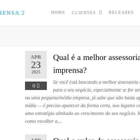
HOME
RELEASES
CLIENTES
PRESS
Assessoria
de
UP
Imprensa
para
Startups e
Pequenas
Qual é a melhor assessori
APR
Empresas
23
imprensa?
2025
Se você está buscando a melhor assessoria
0
para o seu negócio, especialmente se for u
ou uma pequena/média empresa, já sabe que não basta a
mídia — é preciso aparecer da forma certa, nos lugares c
uma estratégia alinhada ao crescimento do seu negócio. M
como escolher a…