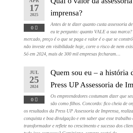
Qual o valor da assessoria
APR
17
imprensa?
2025
Antes de te dizer quanto custa assessoria d
0
eu te pergunto: quanto VALE a sua marca?
mercado, preço é o que se paga e valor é o que se constr
não investe em visibilidade hoje, corre o risco de nem exi
Só em 2024, mais de 300 mil empresas fecharam…
Quem sou eu – a história 
JUL
25
Press UP Assessoria de I
2024
Os empreendedores costumam dizer que seu
0
são como filhos. Concordo: fico cheia de o
os resultados da Press UP Assessoria de Imprensa, realiz
conquista e boa divulgação e em saber que esse trabalho 
transformador e reflete no crescimento e sucesso dos clie