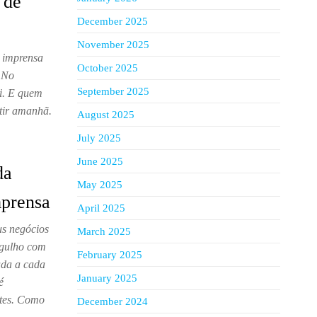
 de
December 2025
November 2025
e imprensa
October 2025
 No
September 2025
ói. E quem
stir amanhã.
August 2025
July 2025
June 2025
da
May 2025
mprensa
April 2025
s negócios
March 2025
rgulho com
February 2025
ada a cada
January 2025
é
ntes. Como
December 2024