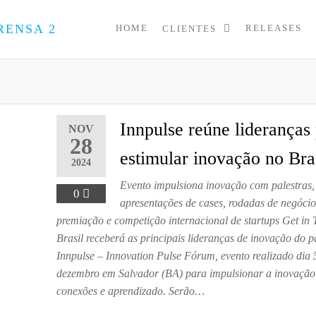
HOME
RELEASES
CLIENTES
PRESS
Assessoria
de
UP
Imprensa
para
Startups e
Pequenas
Innpulse reúne lideranças
NOV
Empresas
28
estimular inovação no Bra
2024
Evento impulsiona inovação com palestras,
0
apresentações de cases, rodadas de negócio
premiação e competição internacional de startups Get in
Brasil receberá as principais lideranças de inovação do p
Innpulse – Innovation Pulse Fórum, evento realizado dia 
dezembro em Salvador (BA) para impulsionar a inovação
conexões e aprendizado. Serão…