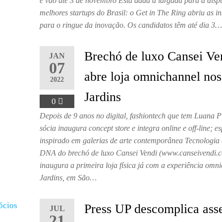
e vão até 3 de novembro Está dada a largada para a disp
melhores startups do Brasil: o Get in The Ring abriu as in
para o ringue da inovação. Os candidatos têm até dia 3
Brechó de luxo Cansei Ve
JAN
07
abre loja omnichannel nos
2022
Jardins
0
Depois de 9 anos no digital, fashiontech que tem Luana 
sócia inaugura concept store e integra online e off-line; e
inspirado em galerias de arte contemporânea Tecnologia 
DNA do brechó de luxo Cansei Vendi (www.canseivendi.c
inaugura a primeira loja física já com a experiência omn
Jardins, em São…
Press UP descomplica asse
JUL
21