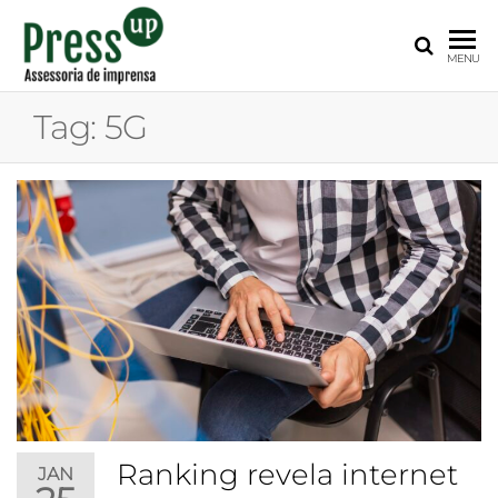
PRESS
Assessoria
MENU
de
UP
Imprensa
Tag:
5G
para
Startups e
Pequenas
Empresas
Ranking revela internet
JAN