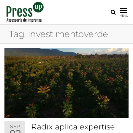
PRESS
Assessoria
MENU
de
UP
Imprensa
Tag:
investimentoverde
para
Startups e
Pequenas
Empresas
Radix aplica expertise
SEP