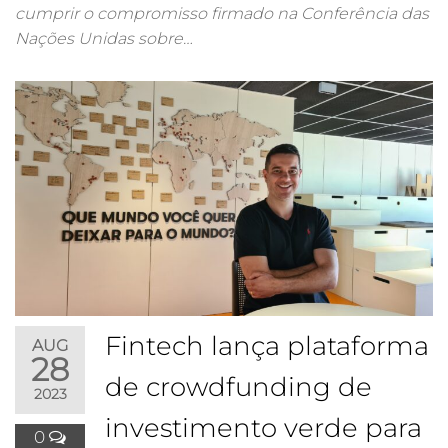
cumprir o compromisso firmado na Conferência das
Nações Unidas sobre…
Fintech lança plataforma
AUG
28
de crowdfunding de
2023
investimento verde para
0