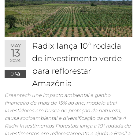
Radix lança 10ª rodada
MAY
13
de investimento verde
2024
para reflorestar
0
Amazônia
Greentech une impacto ambiental e ganho
financeiro de mais de 15% ao ano; modelo atrai
investidores em busca de proteção da natureza,
causa socioambiental e diversificação da carteira A
Radix Investimentos Florestais lança a 10ª rodada de
investimentos em reflorestamento e ajuda o Brasil a