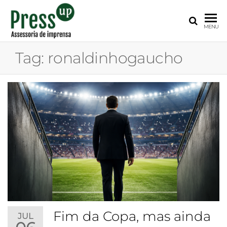
PRESS
Assessoria
MENU
de
UP
Imprensa
Tag:
ronaldinhogaucho
para
Startups e
Pequenas
Empresas
Fim da Copa, mas ainda
JUL