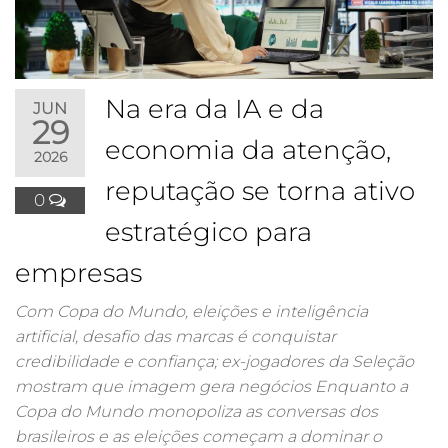
Na era da IA e da
JUN
29
economia da atenção,
2026
reputação se torna ativo
0
estratégico para
empresas
Com Copa do Mundo, eleições e inteligência
artificial, desafio das marcas é conquistar
credibilidade e confiança; ex-jogadores da Seleção
mostram que imagem gera negócios Enquanto a
Copa do Mundo monopoliza as conversas dos
brasileiros e as eleições começam a dominar o