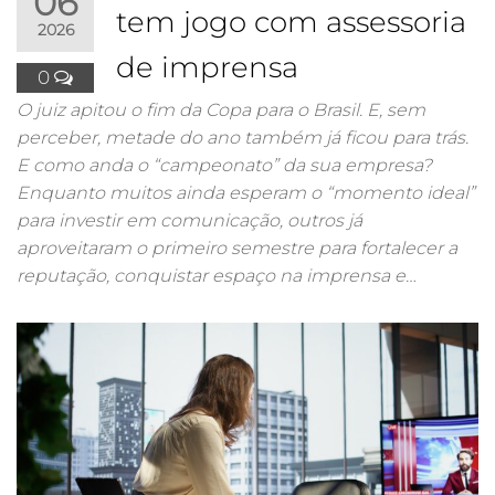
06
tem jogo com assessoria
2026
de imprensa
0
O juiz apitou o fim da Copa para o Brasil. E, sem
perceber, metade do ano também já ficou para trás.
E como anda o “campeonato” da sua empresa?
Enquanto muitos ainda esperam o “momento ideal”
para investir em comunicação, outros já
aproveitaram o primeiro semestre para fortalecer a
reputação, conquistar espaço na imprensa e…