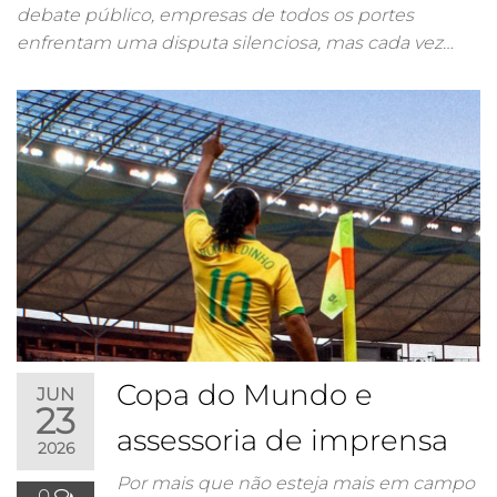
debate público, empresas de todos os portes
enfrentam uma disputa silenciosa, mas cada vez…
Copa do Mundo e
JUN
23
assessoria de imprensa
2026
Por mais que não esteja mais em campo
0