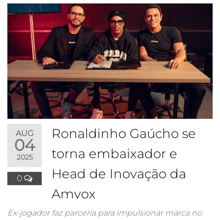
Ronaldinho Gaúcho se
AUG
04
torna embaixador e
2025
Head de Inovação da
0
Amvox
Ex-jogador faz parceria para impulsionar marca no