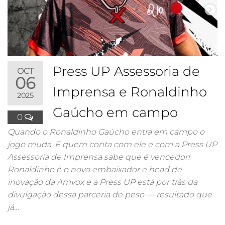
Press UP Assessoria de
OCT
06
Imprensa e Ronaldinho
2025
Gaúcho em campo
0
Quando o Ronaldinho Gaúcho entra em campo o
jogo muda. E quem conta com ele e com a Press UP
Assessoria de Imprensa sabe que é vencedor!
Ronaldinho é o novo embaixador e head de
inovação da Amvox e a Press UP está por trás da
divulgação dessa parceria de peso — resultado que
já…