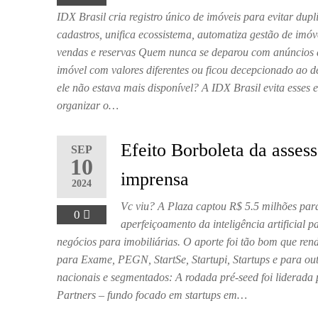
IDX Brasil cria registro único de imóveis para evitar dupl
cadastros, unifica ecossistema, automatiza gestão de imóv
vendas e reservas Quem nunca se deparou com anúncios
imóvel com valores diferentes ou ficou decepcionado ao d
ele não estava mais disponível? A IDX Brasil evita esses 
organizar o…
Efeito Borboleta da assess
SEP
10
imprensa
2024
Vc viu? A Plaza captou R$ 5.5 milhões para
0
aperfeiçoamento da inteligência artificial p
negócios para imobiliárias. O aporte foi tão bom que ren
para Exame, PEGN, StartSe, Startupi, Startups e para out
nacionais e segmentados: A rodada pré-seed foi liderad
Partners – fundo focado em startups em…