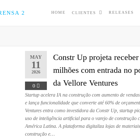
HOME
RELEASES
CLIENTES
PRESS
Assessoria
de
UP
Imprensa
para
Startups e
Pequenas
Constr Up projeta receber
MAY
Empresas
11
milhões com entrada no po
2026
da Vellore Ventures
0
Startup acelera IA na construção com aumento de venda
e lança funcionalidade que converte até 60% de orçament
Ventures entra como investidora da Constr Up, startup pi
uso de inteligência artificial para o varejo de construção c
América Latina. A plataforma digitaliza lojas de materiai
construção e…